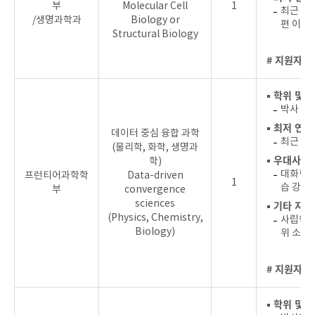
부
Molecular Cell
1
최근 4
/생명과학과
Biology or
편 이상 
Structural Biology
# 지원자를
▪ 학위 및 
박사 학
▪ 최저 연
데이터 중심 융합 과학
최근 4년
(물리학, 화학, 생명과
▪ 우대사항
학)
대화형 프
프런티어과학학
Data-driven
1
습 강의
부
convergence
sciences
▪ 기타 지원
(Physics, Chemistry,
사립학교
Biology)
위 소지
# 지원자를
▪ 학위 및 