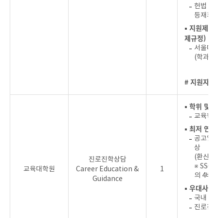
헌법 전
등재후보
▪ 지원제한
제규정)
서울대학
(학과가
# 지원자를
▪ 학위 및 
교육학 
▪ 최저 연
공고일 기
상
(환산율:
진로진학상담
※ SSCI
교육대학원
Career Education &
1
의 4배로
Guidance
▪ 우대사항
국내 초
진로진학