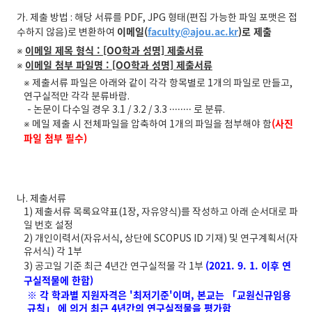
가. 제출 방법 : 해당 서류를 PDF, JPG 형태(편집 가능한 파일 포맷은 접
이메일(
faculty@ajou.ac.kr
)로 제출
수하지 않음)로 변환하여
이메일 제목 형식 : [OO학과 성명] 제출서류
※
이메일 첨부 파일명 : [OO학과 성명] 제출서류
※
※ 제출서류 파일은 아래와 같이 각각 항목별로 1개의 파일로 만들고,
연구실적만 각각 분류바람.
- 논문이 다수일 경우 3.1 / 3.2 / 3.3 ········ 로 분류.
(사진
※ 메일 제출 시 전체파일을 압축하여 1개의 파일을 첨부해야 함
파일 첨부 필수)
나. 제출서류
1) 제출서류 목록요약표(1장, 자유양식)를 작성하고 아래 순서대로 파
일 번호 설정
2) 개인이력서(자유서식, 상단에 SCOPUS ID 기재) 및 연구계획서(자
유서식) 각 1부
(2021. 9. 1. 이후 연
3) 공고일 기준 최근 4년간 연구실적물 각 1부
구실적물에 한함)
※ 각 학과별 지원자격은 '최저기준'이며, 본교는 「교원신규임용
규칙」 에 의거 최근 4년간의 연구실적물을 평가함