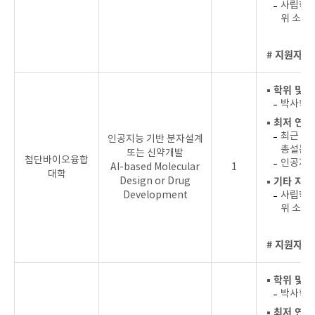
사립학교
위 소지
# 지원자를
▪ 학위 및 
박사학위 
▪ 최저 연
최근 4년
인공지능 기반 분자설계
총설논문 
또는 신약개발
첨단바이오융합
인공지능
AI-based Molecular
1
대학
▪ 기타 지원
Design or Drug
Development
사립학교
위 소지
# 지원자를
▪ 학위 및 
박사학위 
▪ 최저 연