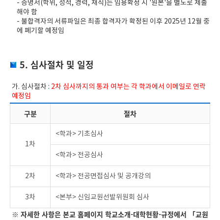
- 증명서(학위, 성적, 경력, 재직)는 임용확정 시 '원본'을 별도로 제출
해야 함
- 불합격자의 서류파일은 최종 합격자가 확정된 이후 2025년 12월 중
에 폐기할 예정임
5. 심사절차 및 일정
가. 심사절차 :
2차 심사까지의 통과 여부는 각 학과에서 이메일로 연락
예정임
구분
절차
<학과> 기초심사
1차
<학과> 전공심사
2차
<학과> 전공면접심사 및 공개강의
3차
<본부> 신임교원선발위원회 심사
※ 자세한 사항은 본교 홈페이지 학교소개-대학현황-규정에서 「교원