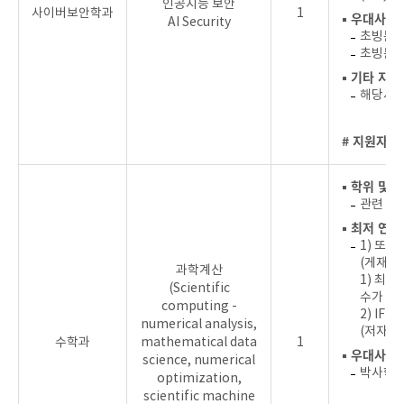
인공지능 보안
사이버보안학과
1
▪ 우대사항
AI Security
초빙분야
초빙분야
▪ 기타 지
해당사항
# 지원자를
▪ 학위 및 
관련 분
▪ 최저 연
1) 또는
(게재승
과학계산
1) 최근 
(Scientific
수가 2이
computing -
2) IF
numerical analysis,
(저자수 
수학과
mathematical data
1
▪ 우대사항
science, numerical
박사학위
optimization,
scientific machine