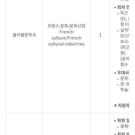
▪ 최저 연
최근 4년
(단, 공
점 이상)
프랑스 문화/문화산업
실적인정 
French
불어불문학과
1
SCI/S
culture/French
보고서(1
cultural industries
(최근 
정)
(공저의 
점수 x 1
▪ 우대사항
문화산업
한-프랑
학술교류
# 지원자를
▪ 학위 및 
경제학 
▪ 최저 연