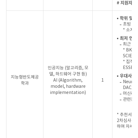
# 지원자를
▪ 학위 및 
초빙 분
* 소자
▪ 최저 연
최근 4년
* BK2
SCIE급
* 집적회
ESSERC
인공지능 (알고리즘, 모
델, 하드웨어 구현 등)
▪ 우대사항
지능형반도체공
AI (Algorithm,
1
NeurIPS
학과
model, hardware
DAC, D
implementation)
머신러닝
관련분야
* 추천서 제
2차심사(학
하며 자세한