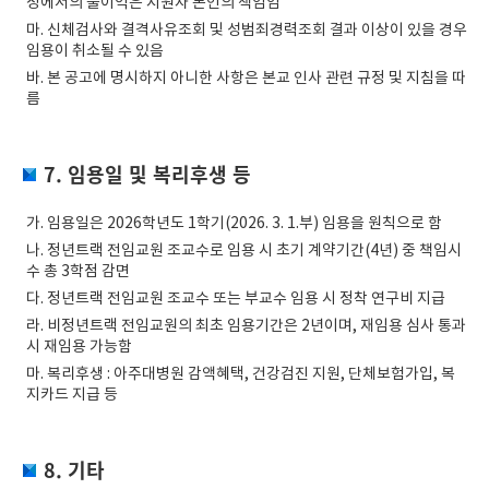
정에서의 불이익은 지원자 본인의 책임임
마. 신체검사와 결격사유조회 및 성범죄경력조회 결과 이상이 있을 경우
임용이 취소될 수 있음
바. 본 공고에 명시하지 아니한 사항은 본교 인사 관련 규정 및 지침을 따
름
7. 임용일 및 복리후생 등
가. 임용일은 2026학년도 1학기(2026. 3. 1.부) 임용을 원칙으로 함
나. 정년트랙 전임교원 조교수로 임용 시 초기 계약기간(4년) 중 책임시
수 총 3학점 감면
다. 정년트랙 전임교원 조교수 또는 부교수 임용 시 정착 연구비 지급
라. 비정년트랙 전임교원의 최초 임용기간은 2년이며, 재임용 심사 통과
시 재임용 가능함
마. 복리후생 : 아주대병원 감액혜택, 건강검진 지원, 단체보험가입, 복
지카드 지급 등
8. 기타