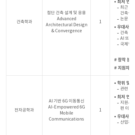
▪ 최저 연
최근 4년
첨단 건축 설계 및 응용
건축설계 
Advanced
논문 실
건축학과
1
Architectural Design
▪ 우대사항
& Convergence
건축 및
AI 또는
국제협력
# 창작 분야
# 지원자를
▪ 학위 및 
관련 분
▪ 최저 연
AI 기반 6G 이동통신
지원서 
AI-Empowered 6G
편 이상
전자공학과
1
Mobile
▪ 우대사항
Communications
산업체,