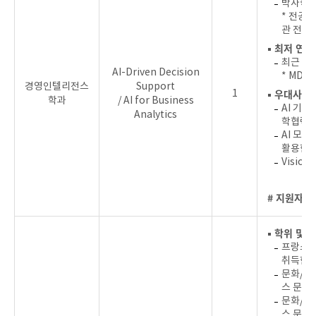
박사학위
* 전공:
관 전공
▪ 최저 연
최근 5년
AI-Driven Decision
* MDPI
경영인텔리전스
Support
▪ 우대사항
1
학과
/ AI for Business
AI 기
Analytics
학협력 
AI 모델
활용한 
Visio
# 지원자를
▪ 학위 및 
프랑스 
취득한 
문화/문
스 문화
문화/문
스 문화