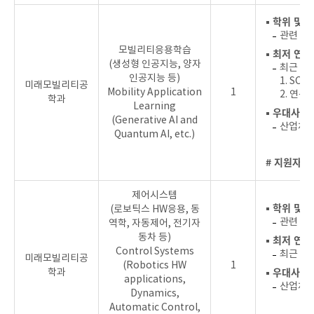
▪ 학위 및 
관련 분
모빌리티응용학습
▪ 최저 연
(생성형 인공지능, 양자
최근 4
인공지능 등)
1. SC
미래모빌리티공
Mobility Application
1
2. 연
학과
Learning
▪ 우대사항
(Generative AI and
산업체, 
Quantum AI, etc.)
# 지원자를
제어시스템
▪ 학위 및 
(로보틱스 HW응용, 동
관련 분
역학, 자동제어, 전기자
동차 등)
▪ 최저 연
Control Systems
최근 4년
미래모빌리티공
(Robotics HW
1
▪ 우대사항
학과
applications,
산업체, 
Dynamics,
Automatic Control,