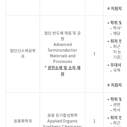
# 지원자를
▪ 학위 및 
박사학위
첨단 반도체 재료 및 공
해당 분
정
▪ 최저 연
Advanced
최근 4년
Semiconductor
첨단신소재공학
지 논문실
1
Materials and
과
기준)
Processes
▪ 우대사항
*
광전소재 및 소자 제
국책 혹
외
# 지원자를
▪ 학위 및 
관련 분
박사 후
응용 유기합성화학
▪ 최저 연
응용화학과
Applied Organic
1
최근 4년
Synthetic Chemistry