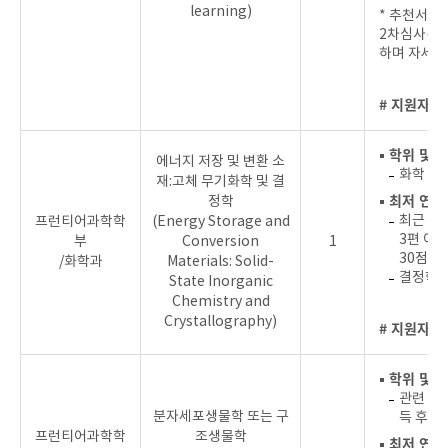
learning)
* 추천서 제
2차심사(학
하며 자세한
# 지원자를
▪ 학위 및 
에너지 저장 및 변환 소
화학 및
재:고체 무기화학 및 결
▪ 최저 연
정학
최근 4년
프런티어과학학
(Energy Storage and
3편 이상
부
Conversion
1
30점 이
/화학과
Materials: Solid-
결정학 
State Inorganic
Chemistry and
Crystallography)
# 지원자를
▪ 학위 및 
관련 분
분자세포생물학 또는 구
득 후 
프런티어과학학
조생물학
▪ 최저 연