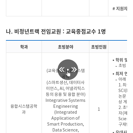
# 지원자를
나. 비정년트랙 전임교원 : 교육중점교수 1명
학과
초빙분야
초빙인원
▪ 학위 및 
초빙 분
(교육중점) 융합시스템
▪ 최저 연
공학
아래 조
(스마트생산, 데이터사
1. 최
이언스, AI, 어낼리틱스
SCI(E
등의 응용 및 융합 분야)
논문 1편
Integrative Systems
상 게재
융합시스템공학
Engineering
2. 초빙
1
과
(Integrated
자(제1저
Application of
Scien
Smart Production,
구재단 등
Data Science,
▪ 우대사항