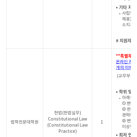
▪ 기타 지원
사립학교
채용) 
소지자는
# 지원자를
**특별채용
온라인 지원
개의 이메일
(교무부원장
▪ 학위 및 
아래의 
① 변호
② 판사
헌법(헌법실무)
경력이 
Constitutional Law
③ 변호
법학전문대학원
1
(Constitutional Law
이상인 
Practice)
▪ 최저 연