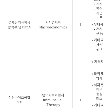
거시경제
영어강의
최근 4년
논문 1
경제정치사회융
거시경제학
▪ 우대사항
1
합학부/경제학과
Macroeconomics
거시경제
구 등) 
▪ 기타 지원
사립학교
위 소지
# 지원자를
▪ 학위 및 
박사학위 
▪ 최저 연
최근 4년
총설논문 
면역세포치료제
첨단바이오융합
최소 1편
Immune Cell
1
대학
▪ 기타 지원
Therapy