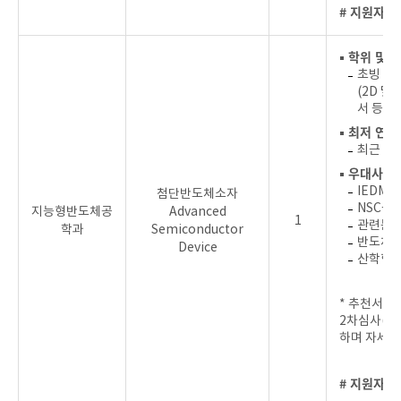
# 지원자를
▪ 학위 및 
초빙 분
(2D 
서 등)
▪ 최저 연
최근 3년
▪ 우대사항
IEDM,
첨단반도체소자
NSC급
지능형반도체공
Advanced
1
관련분야
학과
Semiconductor
반도체 
Device
산학협력
* 추천서 제
2차심사(학
하며 자세한
# 지원자를