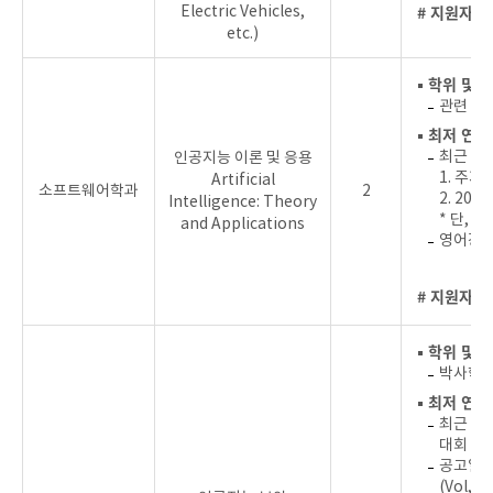
# 지원자를
Electric Vehicles,
etc.)
▪ 학위 및 
관련 분
▪ 최저 연
최근 4년
인공지능 이론 및 응용
1. 주저
Artificial
소프트웨어학과
2
2. 2
Intelligence: Theory
* 단, M
and Applications
영어강의
# 지원자를
▪ 학위 및 
박사학위
▪ 최저 연
최근 3년
대회 (C
공고일이
(Vol,