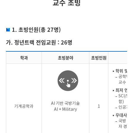
교수 초빙
1. 초빙인원(총 27명)
가. 정년트랙 전임교원 : 26명
학과
초빙분야
초빙인원
▪ 학위 및 
공학박사
교수 서
▪ 최저 연
SCI/S
함)
AI 기반 국방기술
기계공학과
1
인공지능
AI + Military
▪ 우대사항
국방 및 
자 경험