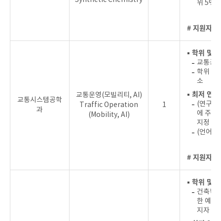
위 5%
# 지원자를
▪ 학위 및 
교통공학
학위 취
소
▪ 최저 연
교통운영(모빌리티, AI)
교통시스템공학
(연구실적)
Traffic Operation
1
과
에 주저
(Mobility, AI)
지정 우
(언어) 
# 지원자를
▪ 학위 및 
건축학 
한 예정
지자