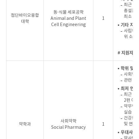
최근 4년
총설논문 
동·식물 세포공학
첨단바이오융합
최소 1편
Animal and Plant
1
대학
▪ 기타 지원
Cell Engineering
사립학교
위 소지
# 지원자를
▪ 학위 및 
사회약학
관련 분야
▪ 최저 연
최근 3년
2편 이
약무행정
실습 지
건강보험
사회약학
및 연구
약학과
1
Social Pharmacy
▪ 우대사항
약사면허