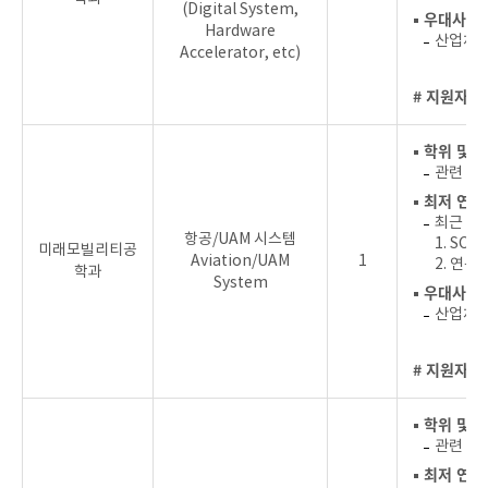
(Digital System,
▪ 우대사항
Hardware
산업체, 
Accelerator, etc)
# 지원자를
▪ 학위 및 
관련 분
▪ 최저 연
최근 4
항공/UAM 시스템
1. SC
미래모빌리티공
Aviation/UAM
1
2. 연
학과
System
▪ 우대사항
산업체, 
# 지원자를
▪ 학위 및 
관련 분
▪ 최저 연