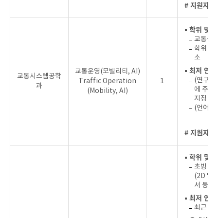
# 지원자를
▪ 학위 및 
교통공학
학위 취
소
▪ 최저 연
교통운영(모빌리티, AI)
교통시스템공학
(연구실적)
Traffic Operation
1
과
에 주저
(Mobility, AI)
지정 우
(언어) 
# 지원자를
▪ 학위 및 
초빙 분
(2D 
서 등)
▪ 최저 연
최근 3년