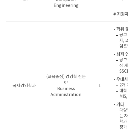
Engineering
# 지원자를
▪ 학위 및 
공고 마
자, 또는
임용일 
▪ 최저 연
공고 마감
상 게재
SSCI/S
(교육중점) 경영학 전분
▪ 우대사항
야
2개 국어
국제경영학과
1
Business
대학 수
Administration
MIS, 
▪ 기타
다양한 
는 자
학과 운
정과 조