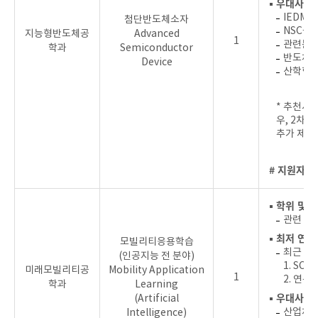
▪ 우대사항
IEDM,
첨단반도체소자
NSC급
지능형반도체공
Advanced
1
관련분야
학과
Semiconductor
반도체 
Device
산학협력
* 추천서
우, 2차
추가 제출
# 지원자를
▪ 학위 및 
관련 분
▪ 최저 연
모빌리티응용학습
최근 4
(인공지능 전 분야)
1. SC
미래모빌리티공
Mobility Application
1
2. 연
학과
Learning
▪ 우대사항
(Artificial
산업체, 
Intelligence)