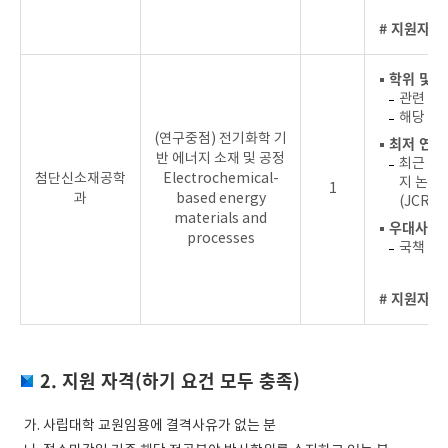
# 지원자를
▪ 학위 및 
관련 분
해당 분
(연구중점) 전기화학 기
▪ 최저 연
반 에너지 소재 및 공정
최근 4년
첨단신소재공학
Electrochemical-
지 논문 
1
과
based energy
(JCR 
materials and
▪ 우대사항
processes
국책 혹
# 지원자를
2. 지원 자격(하기 요건 모두 충족)
가. 사립대학 교원임용에 결격사유가 없는 분