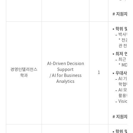
# 지원자를
▪ 학위 및 
박사학위
* 전공 
관 전공
▪ 최저 연
최근 5년
AI-Driven Decision
* MDPI
경영인텔리전스
Support
▪ 우대사항
1
학과
/ AI for Business
AI 기
Analytics
학협력 
AI 모델
활용한 
Visio
# 지원자를
▪ 학위 및 