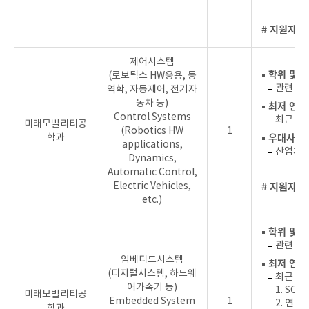
# 지원자를
제어시스템
▪ 학위 및 
(로보틱스 HW응용, 동
관련 분
역학, 자동제어, 전기자
동차 등)
▪ 최저 연
Control Systems
최근 4년
미래모빌리티공
(Robotics HW
1
▪ 우대사항
학과
applications,
산업체, 
Dynamics,
Automatic Control,
# 지원자를
Electric Vehicles,
etc.)
▪ 학위 및 
관련 분
임베디드시스템
▪ 최저 연
(디지털시스템, 하드웨
최근 4
어가속기 등)
1. SC
미래모빌리티공
Embedded System
1
2. 연
학과