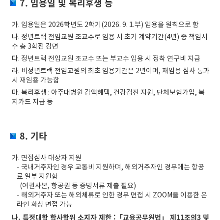
7. 임용일 및 복리후생 등
가. 임용일은 2026학년도 2학기(2026. 9. 1.부) 임용을 원칙으로 함
나. 정년트랙 전임교원 조교수로 임용 시 초기 계약기간(4년) 중 책임시
수 총 3학점 감면
다. 정년트랙 전임교원 조교수 또는 부교수 임용 시 정착 연구비 지급
라. 비정년트랙 전임교원의 최초 임용기간은 2년이며, 재임용 심사 통과
시 재임용 가능함
마. 복리후생 : 아주대병원 감액혜택, 건강검진 지원, 단체보험가입, 복
지카드 지급 등
8. 기타
가. 면접심사 대상자 지원
- 국내거주자인 경우 교통비 지원하며, 해외거주자인 경우에는 항공
료 일부 지원함
(여권사본, 항공권 등 증빙서류 제출 필요)
- 해외거주자 또는 해외체류로 인한 경우 면접 시 ZOOM을 이용한 온
라인 화상 면접 가능
나.
특정대학 학사학위 소지자 제한 :「교육공무원법」 제11조의3 및