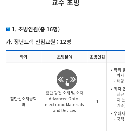
교수 초빙
1. 초빙인원(총 16명)
가. 정년트랙 전임교원 : 12명
학과
초빙분야
초빙인원
▪ 학위 및 
박사학위
해당 분
▪ 최저 연
첨단 광전 소재 및 소자
최근 4년
첨단신소재공학
Advanced Opto-
지 논문실
1
과
electronic Materials
기준)
and Devices
▪ 우대사항
국책 혹