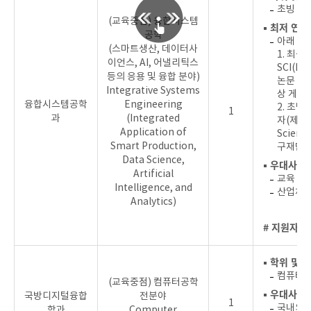
초빙 분
(교육중점) 융합시스템
▪ 최저 연
공학
아래 조
(스마트생산, 데이터사
1. 최
이언스, AI, 어낼리틱스
SCI(E
등의 응용 및 융합 분야)
논문 1편
Integrative Systems
상 게재
융합시스템공학
Engineering
2. 초빙
1
과
(Integrated
자(제1저
Application of
Scien
Smart Production,
구재단 등
Data Science,
▪ 우대사항
Artificial
교육 경
Intelligence, and
산업체 
Analytics)
# 지원자를
▪ 학위 및 
컴퓨터공
(교육중점) 컴퓨터공학
▪ 우대사항
국방디지털융합
전분야
1
국내외저
학과
Computer