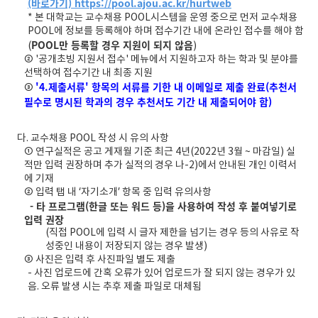
(바로가기) https://pool.ajou.ac.kr/hurtweb
* 본 대학교는 교수채용 POOL시스템을 운영 중으로 먼저 교수채용
POOL에 정보를 등록해야 하며 접수기간 내에 온라인 접수를 해야 함
POOL만 등록할 경우 지원이 되지 않음
(
)
② '공개초빙 지원서 접수' 메뉴에서 지원하고자 하는 학과 및 분야를
선택하여 접수기간 내 최종 지원
'4.제출서류' 항목의 서류를 기한 내 이메일로 제출 완료(추천서
③
필수로 명시된 학과의 경우 추천서도 기간 내 제출되어야 함)
다. 교수채용 POOL 작성 시 유의 사항
① 연구실적은 공고 게재월 기준 최근 4년(2022년 3월 ~ 마감일) 실
적만 입력 권장하며 추가 실적의 경우 나-2)에서 안내된 개인 이력서
에 기재
② 입력 탭 내 ‘자기소개’ 항목 중 입력 유의사항
- 타 프로그램(한글 또는 워드 등)을 사용하여 작성 후 붙여넣기로
입력 권장
(직접 POOL에 입력 시 글자 제한을 넘기는 경우 등의 사유로 작
성중인 내용이 저장되지 않는 경우 발생)
③ 사진은 입력 후 사진파일 별도 제출
- 사진 업로드에 간혹 오류가 있어 업로드가 잘 되지 않는 경우가 있
음. 오류 발생 시는 추후 제출 파일로 대체됨