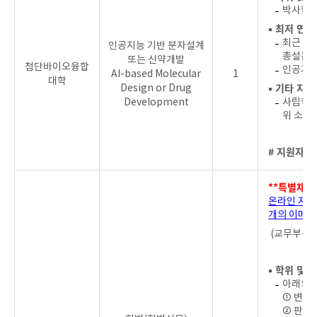
박사학위 
▪ 최저 연
최근 4년
인공지능 기반 분자설계
총설논문 
또는 신약개발
첨단바이오융합
인공지능
AI-based Molecular
1
대학
▪ 기타 지원
Design or Drug
Development
사립학교
위 소지
# 지원자를
**특별채용
온라인 지원
개의 이메일
(교무부원장
▪ 학위 및 
아래의 
① 변호
② 판사