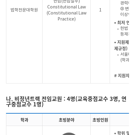
헌법(헌법실무)
경력이 
Constitutional Law
③ 변호
법학전문대학원
1
(Constitutional Law
이상인 
Practice)
▪ 최저 연
헌법 전
등재후보
▪ 지원제한
제규정)
서울대학
(학과가
# 지원자를
나. 비정년트랙 전임교원 : 4명(교육중점교수 3명, 연
구중점교수 1명)
학과
초빙분야
초빙인원
▪ 학위 및 