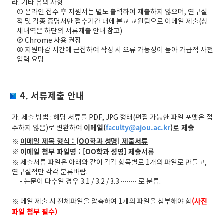
라. 기타 유의 사항
① 온라인 접수 후 지원서는 별도 출력하여 제출하지 않으며, 연구실
적 및 각종 증명서만 접수기간 내에 본교 교원팀으로 이메일 제출(상
세내역은 하단의 서류제출 안내 참고)
② Chrome 사용 권장
③ 지원마감 시간에 근접하여 작성 시 오류 가능성이 높아 가급적 사전
입력 요망
4. 서류제출 안내
가. 제출 방법 : 해당 서류를 PDF, JPG 형태(편집 가능한 파일 포맷은 접
이메일(
faculty@ajou.ac.kr
)로 제출
수하지 않음)로 변환하여
※
이메일 제목 형식 : [OO학과 성명] 제출서류
※
이메일 첨부 파일명 : [OO학과 성명] 제출서류
※
제출서류 파일은 아래와 같이 각각 항목별로 1개의 파일로 만들고,
연구실적만 각각 분류바람.
- 논문이 다수일 경우 3.1 / 3.2 / 3.3 ········ 로 분류.
※
(사진
메일 제출 시 전체파일을 압축하여 1개의 파일을 첨부해야 함
파일 첨부 필수)