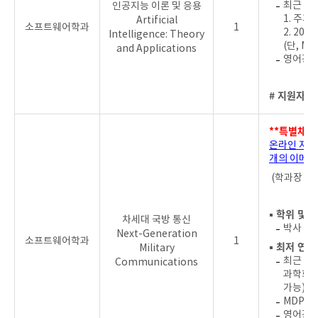
최근 4년
인공지능 이론 및 응용
1. 주저
Artificial
소프트웨어학과
1
2. 2
Intelligence: Theory
(단, MD
and Applications
영어강의
# 지원자를
**특별채용
온라인 지원
개의 이메일
c
(학과장 :
▪ 학위 및 
차세대 국방 통신
박사 학
Next-Generation
소프트웨어학과
1
▪ 최저 연
Military
최근 4년
Communications
과학회에
가능)
MDPI,
영어강의