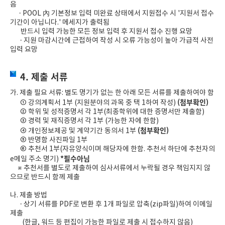
음
· POOL 內 기본정보 입력 미완료 상태에서 지원접수 시 '지원서 접수
기간이 아닙니다.' 메세지가 출력됨
반드시 입력 가능한 모든 정보 입력 후 지원서 접수 진행 요망
· 지원 마감시간에 근접하여 작성 시 오류 가능성이 높아 가급적 사전
입력 요망
4. 제출 서류
가. 제출 필요 서류: 별도 명기가 없는 한 아래 모든 서류를 제출하여야 함
(첨부확인)
①
강의계획서 1부 (지원분야의 과목 중 택 1하여 작성)
② 학위 및 성적증명서 각 1부(최종학위에 대한 증명서만 제출함)
③ 경력 및 재직증명서 각 1부 (가능한 자에 한함)
(첨부확인)
④ 개인정보제공 및 계약기간 동의서 1부
⑤ 반명함 사진파일 1부
⑥ 추천서 1부(자유양식이며 해당자에 한함. 추천서 하단에 추천자의
*필수아님
e메일 주소 명기)
※ 추천서를 별도로 제출하여 심사서류에서 누락될 경우 책임지지 않
으므로 반드시 함께 제출
나. 제출 방법
· 상기 서류를 PDF로 변환 후 1개 파일로 압축(zip파일)하여 이메일
제출
(한글, 워드 등 편집이 가능한 파일로 제출 시 접수하지 않음)