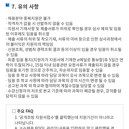
7. 유의 사항
· 채용분야 중복지원은 불가
· 적격자가 없을 시 선발하지 않을 수 있음
· 지원서 기재사항 및 제출서류가 허위로 확인될 경우 심사 제외 및 임용
된 이후에도 임용을 취소함
· 제출 서류의 허위 및 착오기재, 서류의 미비 등으로 인한 심사과정에서
의 불이익은 지원자의 책임임
· 신원조회, 성범죄 경력조회 결과 등의 이상이 있을 경우 임용이 취소될
수 있음
· 최종 임용 통지(지원자가 지원서에 기재한 e메일로 통보함)후 5일간 연
락이 두절되거나, 15일 이내 임용관련 요청서류가 제출되지 않을 경우
임용을 포기한 것으로 간주하고, 차순위자로 임용할 수 있음
· 임용 후 학교 사정에 따라 담당 과목이 유사 과목으로 변경 될 수 있음
· 임용 후 학교 사정에 따라 담당 과목의 강의 시간이 변경 될 수 있음
· 공고된 과목 외 학교와 협의하여 계절수업을 담당할 수 있음
· 수강신청자의 저조로 본교 기준에 따라 과목이 폐강될 경우, 강의를 담
당하지 않을 수 있음
□ 주요 FAQ
1. ‘공개초빙 지원서접수’를 클릭했는데 지원기간이 아니라고
나타납니다.
A: 교수채용 POOL 관리의 내용을 입력하지 않고 클릭했을 경