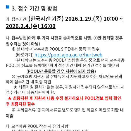
3. 접수 기간 및 방법
(한국시간 기준) 2026.1.29.(목) 10:00 ~
가. 접수기간:
2026.2.4.(수) 16:00
아래 두 가지 사항을 순차적으로 시행. ①만 입력할 경우
나. 접수방법(
접수되는 것이 아님
)
①
본 대학교 교수채용 POOL SITE에서 등록 후 접수
https://pool.ajou.ac.kr/hurtweb
‧
(바로가기)
‧ 본 대학교는 교수채용 POOL시스템을 운영 중으로 먼저 교수채용
POOL에 정보를 등록해야 하며 접수기간 내에 온라인 접수를 해야 함
POOL만 등록할 경우 지원이 되지 않음
(
)
② ‘공개초빙 지원서 접수’메뉴에서 지원하고자 하는 채용명을 선택
하여 접수기간 내 최종 지원
★ 최종지원 절차가 없는 경우, 지원서가 접수되지 않으므로 반드시
접수기간 내 최종지원해야 함.
★ 최종지원 후 지원서 내용 수정 불가하오니 POOL정보 입력 확인
후 최종지원 필수
기한 내
③
‘4.제출서류’ 항목의 서류를 별도로 명기된 제출 이메일로
제출
다. 교수채용 POOL 작성 시 유의 사항