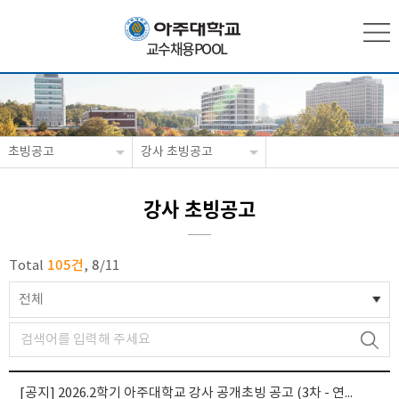
교수채용POOL
초빙공고
강사 초빙공고
강사 초빙공고
105건
8
Total
,
/
11
전체
[공지]
2026.2학기 아주대학교 강사 공개초빙 공고 (3차 - 연장 공고)