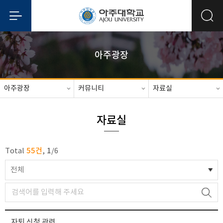
아주광장
아주광장
커뮤니티
자료실
자료실
55건
1
Total
,
/
6
전체
자퇴 신청 관련