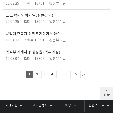
20.02.25
조회수 16751
첨부파일
2020학년도 학사일정(변경 안)
20.02.25
조회수 13024
첨부파일
군입대 휴학자 성적조기평가원 양식
19.04.22
조회수 13591
첨부파일
학적부 기재사항 정정원 (학부과정)
19.03.07
조회수 13807
첨부파일
1
2
3
4
5
6
TOP
교내기관
교내연락처
채용
관련 사이트