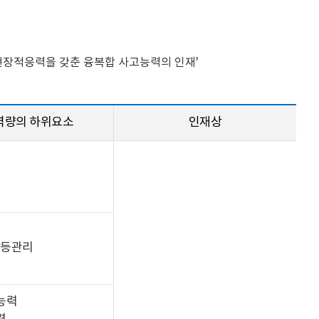
현장적응력을 갖춘 융복합 사고능력의 인재'
역량의 하위요소
인재상
갈등관리
능력