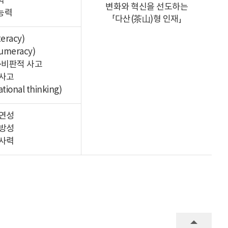
력
변화와 혁신을 선도하는
능력
「다산(茶山)형 인재」
eracy)
meracy)
⋅비판적 사고
사고
tional thinking)
연성
방성
사력