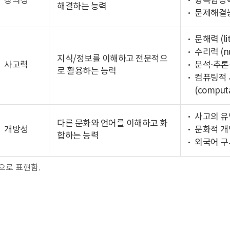
창의성
융복합능
해결하는 능력
문제해결
문해력 (lit
수리력 (nu
지식/정보를 이해하고 전문적으
사고력
분석⋅추론
로 활용하는 능력
컴퓨팅적 
(computa
사고의 유
다른 문화와 언어를 이해하고 화
개방성
문화적 개
합하는 능력
외국어 구
으로 표현함.