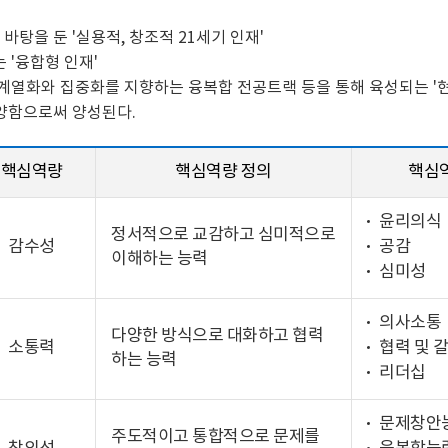
탕을 둔 '실용적, 창조적 21세기 인재'
'융합형 인재'
계열화와 집중화를 지향하는 융복합 전공트랙 등을 통해 육성되는 '
배양함으로써 양성된다.
핵심역량
핵심역량 정의
핵심
윤리의식
정서적으로 교감하고 심미적으로
감수성
공감
이해하는 능력
심미성
의사소통
다양한 방식으로 대화하고 협력
소통력
협력 및 
하는 능력
리더십
문제창안
주도적이고 통합적으로 문제를