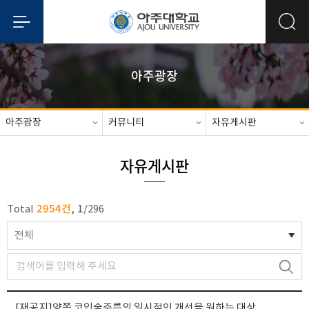
아주광장
아주광장
커뮤니티
자유게시판
자유게시판
2954건
1
Total
,
/
296
전체
[재공지]양쪽 코입술주름의 일시적인 개선을 원하는 대상자 참여 모집