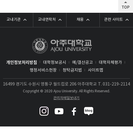
TOP
교내기관
교내연락처
채용
관련 사이트
개인정보처리방침
대학정보공시
예/결산공고
대학자체평가
행정서비스헌장
청탁금지법
사이트맵
16499 경기도 수원시 영통구 월드컵로 206 아주대학교
T.
031-219-2114
Copyright © 2020 Ajou University. All Rights Reserved.
관리자메일보내기