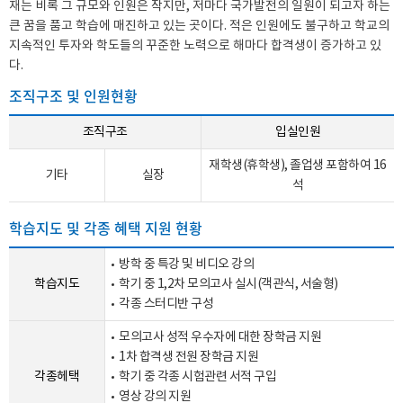
재는 비록 그 규모와 인원은 작지만, 저마다 국가발전의 일원이 되고자 하는
큰 꿈을 품고 학습에 매진하고 있는 곳이다. 적은 인원에도 불구하고 학교의
지속적인 투자와 학도들의 꾸준한 노력으로 해마다 합격생이 증가하고 있
다.
조직구조 및 인원현황
조직구조
입실인원
재학생(휴학생), 졸업생 포함하여 16
기타
실장
석
학습지도 및 각종 혜택 지원 현황
방학 중 특강 및 비디오 강의
학습지도
학기 중 1,2차 모의고사 실시(객관식, 서술형)
각종 스터디반 구성
모의고사 성적 우수자에 대한 장학금 지원
1차 합격생 전원 장학금 지원
각종헤택
학기 중 각종 시험관련 서적 구입
영상 강의 지원