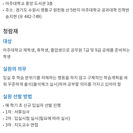
아주대학교 중앙 도서관 3층
주소 : 경기도 수원시 영통구 원천동 산 5번지 아주대학교 공과대학 진학반
송지현 (우 442-749)
청람재
대상
아주대학교 재학생, 휴학생, 졸업생으로 공무원 7급 및 9급 공채를 준비하는
학생
실원의 의무
입실 후 학습 분위기를 저해하는 행동을 하지 않고 구체적인 학습계획을 세
워 꾸준하게 출석(출석체크 실시)하여 공부할 의지를 가지고 있어야 함
실원 선발 방법
매 학기 초 신규 입실자 선발 진행
1차 : 서류심사
2차 : 입실시험 실시(필요에 따라 실시)
3차 : 지도교수 면접