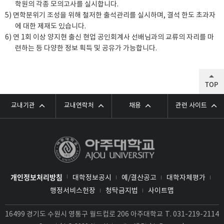
학원의 각종 모의고사를 실시합니다.
5) 면학분위기 조성을 위해 철저한 출석관리를 실시하며, 결석 한도 초과자
에 대한 제재도 있습니다.
6) 연 1회 이상 양지현 출신 현업 공인회계사 선배님과의 교류의 자리를 마
련하는 등 다양한 정보 획득 및 공유가 가능합니다.
TOP
교내기관
교내연락처
채용
관련 사이트
개인정보처리방침
대학정보공시
예/결산공고
대학자체평가
행정서비스헌장
청탁금지법
사이트맵
16499 경기도 수원시 영통구 월드컵로 206 아주대학교
T.
031-219-2114