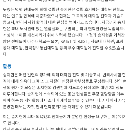
는 아주대학교 공과대학(정보통신대도 포함) 학부생들의 모임입니다.
뜻있는 몇몇 선배들에 의해 설립된 송지현은 설립 초기에는 대학원 진학보
다는 연구원 합격에 치중하였으나 현재는 그 목적이 대학원 진학과 기술고
등고시, 변리사시험 합격에 대한 관심을 높여가고 있습니다. 지금까지 송지
현은 교내 도서관에 있는 열람실과는 구별되는 학내 면학환경을 독립적으로
조성하고 이를 개선시키기 위해 노력해 왔습니다. 그 결과 송지현을 거쳐간
많은 선배들이 아주대학교는 물론, KAIST 및 KJIST, 서울대 대학원, 포항
공대 대학원, 한국정보통신대학원 등의 우수 대학원에 진학할 수 있었습니
다.
활동
송지현은 매년 일련의 평가에 의해 대학원 진학 및 기술고시, 변리사시험 합
격에 대해 의욕이 크며 또 그 자질이 인정된 학부생들로 구성됩니다. 신입 현
생의 평가 및 모집은 송지현의 임원진과 지도교수님에 의해 매년 2회 정도
이루어집니다. 송지현에 소속되어 있는 동안 현생들은 주당 할당량을 이수
해야 하는 등 개인활동에 다소나마 제약을 받을 수 있습니다. 지나치게 자유
분방한 태도는 자칫 현내 면학분위기를 저해할 수 있기 때문입니다.
이는 송지현이 보다 의욕있고 진학동기가 분명한 현생을 요구하는 이유이기
도 합니다.
하지만 송지현은 혼자서 머리를 싸매고 공부만 하는 고시원과는 엄연히 구