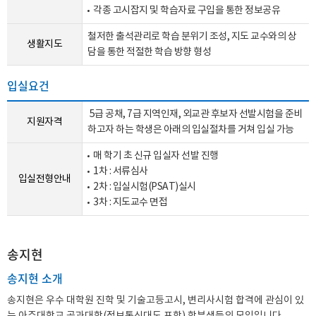
각종 고시잡지 및 학습자료 구입을 통한 정보공유
철저한 출석관리로 학습 분위기 조성, 지도 교수와의 상
생활지도
담을 통한 적절한 학습 방향 형성
입실요건
5급 공채, 7급 지역인재, 외교관 후보자 선발시험을 준비
지원자격
하고자 하는 학생은 아래의 입실절차를 거쳐 입실 가능
매 학기 초 신규 입실자 선발 진행
1차 : 서류심사
입실전형안내
2차 : 입실시험(PSAT)실시
3차 : 지도교수 면접
송지현
송지현 소개
송지현은 우수 대학원 진학 및 기술고등고시, 변리사시험 합격에 관심이 있