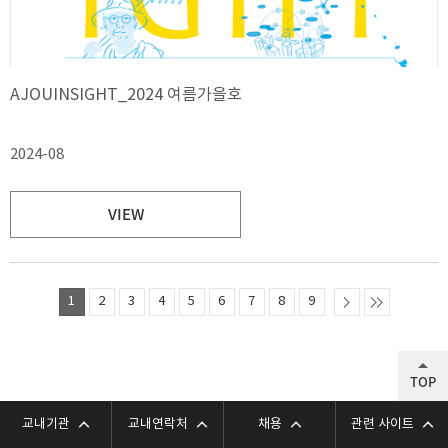
AJOUINSIGHT_2024 여름가을호
2024-08
VIEW
1
2
3
4
5
6
7
8
9
TOP
교내기관
교내연락처
채용
관련 사이트