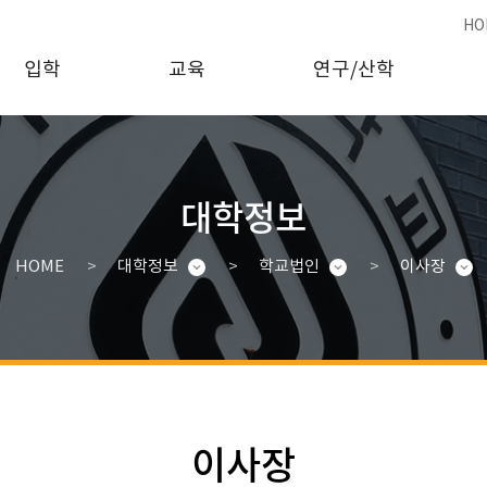
HO
입학
교육
연구/산학
대학정보
HOME
대학정보
학교법인
이사장
이사장