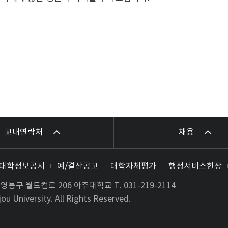
교내연락처
채용
대학정보공시
예/결산공고
대학자체평가
행정서비스헌장
시 영통구 월드컵로 206 아주대학교
T.
031-219-2114
ou University. All Rights Reserved.